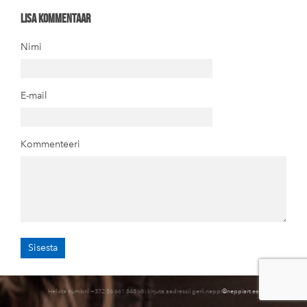
Lisa kommentaar
Nimi
E-mail
Kommenteeri
Helista numbril +372 56 661 848 või kirjuta aadressil gerli.neppi
@neppiart.ee