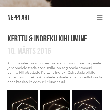
Neppi art
KERTTU & INDREKU KIHLUMINE
10. MÄRTS 2016
Kui omavahel on sõrmused vahetatud, siis on aeg ka perele
ja sõpradele teada anda, millal on aeg seada sammud
pulma. Nii otsustasid Kerttu ja Indrek jäädvustada pildid
kohas, kus Indrek laskus ühele põlvele ja palus Kerttul saada
enda kaaslaseks edasisel elurännakul.