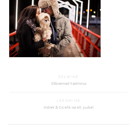
EELMINE
Sõbrannad Kadriorus
JÄRGMINE
Indrek & Co ehk isa 60. juubel