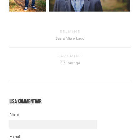
EELMINE
Saara Mia 6 kuud
JÄRGMINE
Sirli perega
Lisa kommentaar
Nimi
E-mail