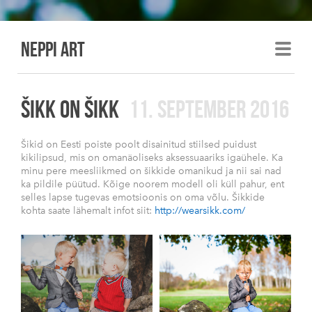
Neppi art
ŠIKK ON ŠIKK
11. SEPTEMBER 2016
Šikid on Eesti poiste poolt disainitud stiilsed puidust
kikilipsud, mis on omanäoliseks aksessuaariks igaühele. Ka
minu pere meesliikmed on šikkide omanikud ja nii sai nad
ka pildile püütud. Kõige noorem modell oli küll pahur, ent
selles lapse tugevas emotsioonis on oma võlu. Šikkide
kohta saate lähemalt infot siit:
http://wearsikk.com/